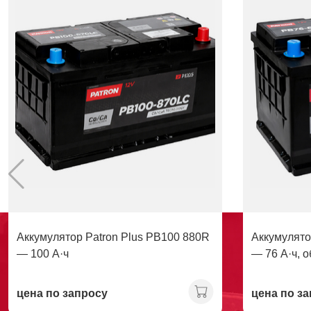
Аккумулятор Patron Plus PB100 880R
Аккумулято
— 100 А·ч
— 76 А·ч, 
Ca/Ca
цена по запросу
цена по з