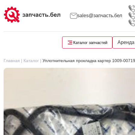
sales@запчасть.бел
Запчасти для малой складской техники
Запчасти для автобусов и автомобилей
Аренда
Каталог запчастей
Главная |
Каталог |
Уплотнительная прокладка картер 1009-0071