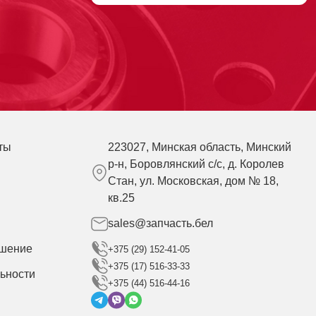
ты
223027, Минская область, Минский
р-н, Боровлянский с/с, д. Королев
Стан, ул. Московская, дом № 18,
кв.25
sales@запчасть.бел
ашение
+375 (29) 152-41-05
+375 (17) 516-33-33
ьности
+375 (44) 516-44-16