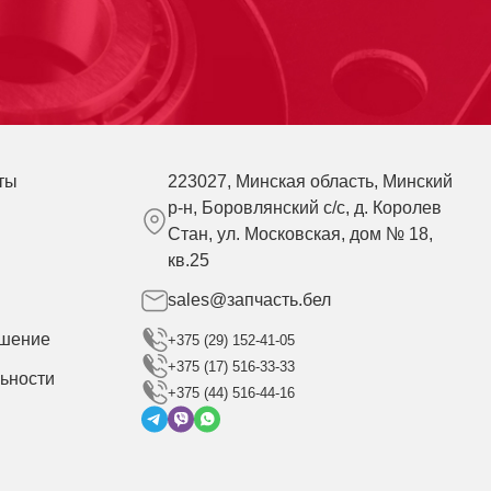
ты
223027, Минская область, Минский
р-н, Боровлянский с/с, д. Королев
Стан, ул. Московская, дом № 18,
кв.25
sales@запчасть.бел
ашение
+375 (29) 152-41-05
+375 (17) 516-33-33
ьности
+375 (44) 516-44-16