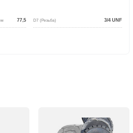
77,5
3/4 UNF
мм
D7 (Резьба)