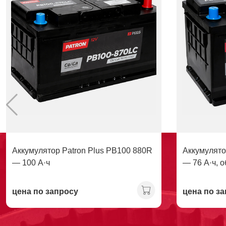
Аккумулятор Patron Plus PB100 880R
Аккумулято
— 100 А·ч
— 76 А·ч, 
Ca/Ca
цена по запросу
цена по з