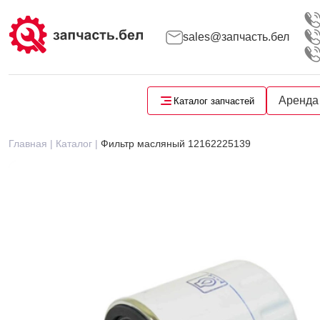
sales@запчасть.бел
Запчасти для малой складской техники
Запчасти для автобусов и автомобилей
Аренда
Каталог запчастей
Главная |
Каталог |
Фильтр масляный 12162225139